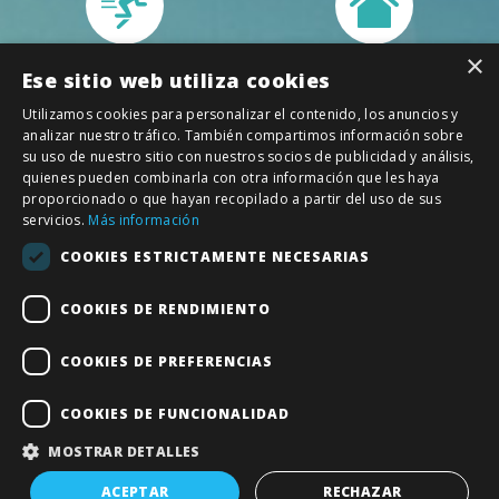
×
250
Presencial/
Ese sitio web utiliza cookies
Horas
Online
Utilizamos cookies para personalizar el contenido, los anuncios y
analizar nuestro tráfico. También compartimos información sobre
su uso de nuestro sitio con nuestros socios de publicidad y análisis,
quienes pueden combinarla con otra información que les haya
proporcionado o que hayan recopilado a partir del uso de sus
servicios.
Más información
Título
Título Personal
Oficial
COOKIES ESTRICTAMENTE NECESARIAS
COOKIES DE RENDIMIENTO
Curso imprescindible para iniciarte en el mundo
inmobiliario obtendrás:
COOKIES DE PREFERENCIAS
Titulación oficial. Reconocido por API
COOKIES DE FUNCIONALIDAD
Capacitación para captar clientes
Mover productos inmobiliarios dentro de las redes
MOSTRAR DETALLES
sociales
ACEPTAR
RECHAZAR